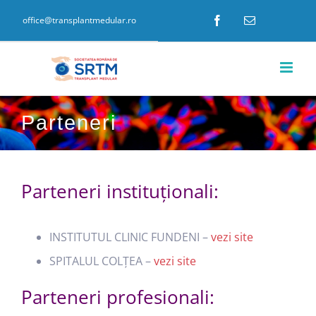
Skip
Facebook
E-
office@transplantmedular.ro
mail:
to
content
Parteneri
Parteneri instituționali:
INSTITUTUL CLINIC FUNDENI –
vezi site
SPITALUL COLȚEA –
vezi site
Parteneri profesionali: