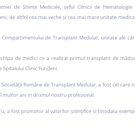
iei de Științe Medicale, șeful Clinicii de Hematologie 
eni, de altfel cea mai veche și cea mai mare unitate medica
l Compartimentului de Transplant Medular, unitate ale căr
 echipa de medici ce a realizat primul transplant de mădu
 Spitalului Clinic Fundeni.
 Societății Române de Transplant Medular, a fost cel care n
ul multor ani in drumul nostru profesional.
 a fost promotor al valorilor științifice si totodata exemp