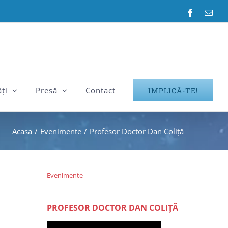
Facebook
E-
mail:
ți
Presă
Contact
IMPLICĂ-TE!
Acasa
/
Evenimente
/
Profesor Doctor Dan Coliță
Evenimente
PROFESOR DOCTOR DAN COLIȚĂ