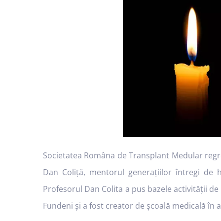
Societatea Româna de Transplant Medular regret
Dan Coliță, mentorul generațiilor întregi de
Profesorul Dan Colita a pus bazele activității de
Fundeni și a fost creator de școală medicală în