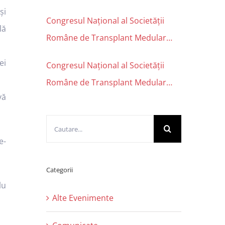
şi
Congresul Național al Societății
lă
Române de Transplant Medular
2019
ei
Congresul Național al Societății
Române de Transplant Medular
vă
2018
Cautare...
e-
Categorii
lu
Alte Evenimente