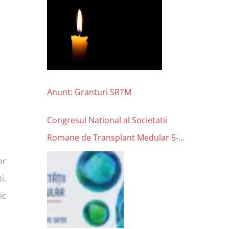
Anunt: Granturi SRTM
Congresul National al Societatii
Romane de Transplant Medular 5-6
noiembrie 2021
or
i.
ic